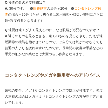
Q.
検査のみの所要時間は？
A.
30分です。 ※
眼鏡処方
の場合＋20分 ※
コンタトレンズ検
査
の場合＋30分（ただし初心者は装用練習や取扱い説明にさらに
5分程度必要となります）
Q.
遠視は遠くがよく見えるのに、なぜ眼鏡が必要なのですか？
A.
近くのものを見るときも、遠くのものを見るときも、たえず遠
近調節の機能を働かせているので、ご自分では気がつかなくても
普通の人よりも疲れやすいためです。長時間の読書や手芸などの
手元の細かな作業などは大変つらい作業となります。
コンタクトレンズやメガネ装用者へのアドバイス
遠視の場合、メガネやコンタクトレンズで矯正が可能です。強度
の遠視の場合はメガネよりもコンタクトレンズの方が見え方が良
いでしょう。