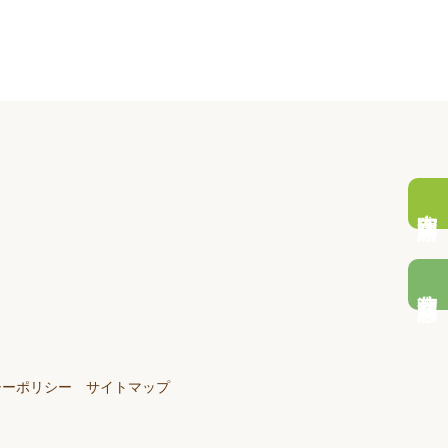
守山本院 診療時間
南草津分院 診療時間
シーポリシー
サイトマップ