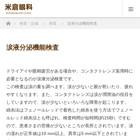
ホーム
検査・設備
検査
涙液分泌機能検査
涙液分泌機能検査
ドライアイや眼精疲労がある場合や、コンタクトレンズ装用時に
必要となるのが涙液分泌検査です。
この検査は涙の量を調べます。涙が少ないと眼が乾いたり、疲れ
やすくなります。また、コンタクトレンズは涙が潤滑油の役目を
していますので、涙が少ないといろいろな障害が起こります。
綿糸法はフェノールレッドで着色した綿糸を使う方法でフェノー
ルレッド綿糸法とも呼ばれ、検査時間が短時間(約15秒）ですむ
ので、患者さまの苦痛が少ないところが長所とされています。涙
の濡れが正常値は10 mm以上、異常は5 mm以下とされていま